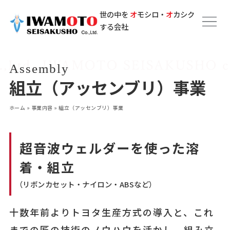
世の中を
オ
モシロ・
オ
カシク
する会社
Assembly
組立（アッセンブリ）事業
ホーム
»
事業内容
»
組立（アッセンブリ）事業
超音波ウェルダーを使った溶
着・組立
（リボンカセット・ナイロン・ABSなど）
十数年前よりトヨタ生産方式の導入と、これ
までの匠の技術のノウハウを活かし、組み立