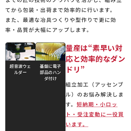
てから包装・出荷まで効率的に行います。
また、最適な冶具つくりや型作りで更に効
率・品質が大幅にアップします。
量産は“素早い対
応と効率的なダン
超音波ウェ
基盤に電子
ドリ”
ルダー
部品のハン
ダ付け
組立加工（アッセンブ
ル）のお悩み解決しま
す。
短納期・小ロッ
ト・受注変動に一役買
います。